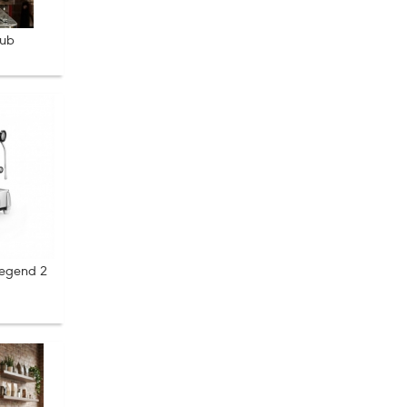
lub
egend 2