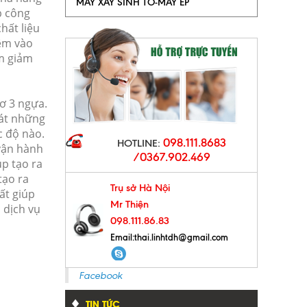
MÁY XAY SINH TỐ-MÁY ÉP
p công
hất liệu
VAI TRÒ VÀ CHỨC NĂNG CỦA CÁC LINH KIỆN TRONG MÁY PHA CÀ PHÊ CHUYÊN NGHIỆP
hêm vào
m giảm
ơ 3 ngựa.
nát những
c độ nào.
098.111.8683
HOTLINE:
 vận hành
/0367.902.469
úp tạo ra
PRE-INFUSION TRONG MÁY PHA CÀ PHÊ
tạo ra
Trụ sở Hà Nội
ất giúp
Mr Thiện
 dịch vụ
098.111.86.83
Email:
thai.linhtdh@gmail.com
Facebook
TIN TỨC