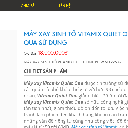
CHIA SẺ
LIÊN HỆ
MÁY XAY SINH TỐ VITAMIX QUIET 
QUA SỬ DỤNG
18,000,000đ
Giá Bán
MÁY XAY SINH TỐ VITAMIX QUIET ONE NEW 90 -95%
CHI TIẾT SẢN PHẨM
Máy xay Vitamix Quiet One
được tin tưởng sử d
các quán cà phê khắp thế giới với hơn 93 chế độ
nhau,
Vitamix Quiet One
giảm thiệu độ ồn tối đa
Máy xay Vitamix Quiet One
sở hữu công nghệ 
tân tiến nhất, giảm thiểu độ ồn đến tối đa. Việc 
tránh làm phiền đến khách hàng khi họ cần trao
những vấn đề riêng tư cũng như công việc, độ ồ
máy là từ 59 tới 68dB.
Máy xay sinh tố Vitamix
có 