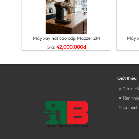
Máy xay hạt cao cấp Mazzer ZM
Máy x
42,000,000đ
Giá:
Giới thiệu
Giá trị cốt
Tầm nhì
Sứ mệnh