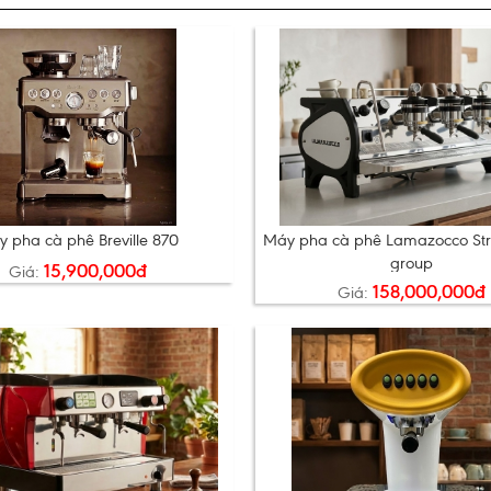
 pha cà phê Breville 870
Máy pha cà phê Lamazocco St
group
15,900,000đ
Giá:
158,000,000đ
Giá: