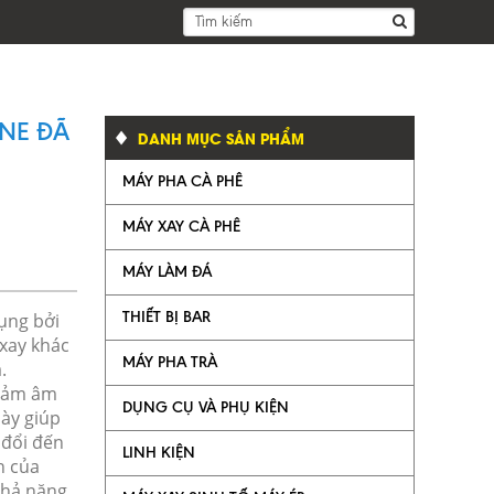
ONE ĐÃ
DANH MỤC SẢN PHẨM
MÁY PHA CÀ PHÊ
MÁY XAY CÀ PHÊ
MÁY LÀM ĐÁ
PRE-INFUSION TRONG MÁY PHA CÀ PHÊ
THIẾT BỊ BAR
ụng bởi
 xay khác
MÁY PHA TRÀ
.
giảm âm
DỤNG CỤ VÀ PHỤ KIỆN
này giúp
 đổi đến
LINH KIỆN
n của
khả năng