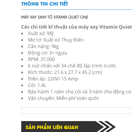
THÔNG TIN CHI TIẾT
MÁY XAY SINH TỐ VITAMIX QUIET ONE
Các chi tiết kĩ thuật của máy xay Vitamix Quie
Xuất xứ: Mỹ
Mơ tơ: Xuất xứ Thụy Điển
Cân nặng: 9kg
Động cơ: 3+ ngựa
RPM: 37,000
6 nút nhấn với 34 chế độ lập trình trước.
Kích thước: 21.6 x 27.7 x 45.2 (cm)
Điện áp: 220V/ 15 Amp
Cối: 1.4L
Bảo hành 1 năm cho cối và 3 năm cho động cơ
Vận chuyển: Miễn phí toàn quốc
SẢN PHẨM LIÊN QUAN