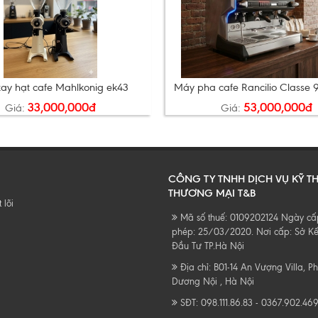
ay hạt cafe Mahlkonig ek43
Máy pha cafe Rancilio Classe 
33,000,000đ
53,000,000đ
Giá:
Giá:
CÔNG TY TNHH DỊCH VỤ KỸ T
THƯƠNG MẠI T&B
 lõi
Mã số thuế: 0109202124 Ngày cấ
n
phép: 25/03/2020. Nơi cấp: Sở K
Đầu Tư TP.Hà Nội
Địa chỉ: B01-14 An Vượng Villa, 
Dương Nội , Hà Nội
SĐT: 098.111.86.83 - 0367.902.46