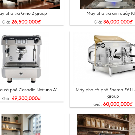
y pha trà Gino 2 group
Máy pha trà âm quầy K
26,500,000đ
36,000,000đ
Giá:
Giá:
a cà phê Casadio Nettuno A1
Máy pha cà phê Faema E61 L
group
49,200,000đ
Giá:
60,000,000đ
Giá: