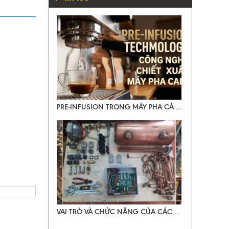
VAI TRÒ VÀ CHỨC NĂNG CỦA CÁC LINH KIỆN TRONG MÁY PHA CÀ PHÊ CHUYÊN NGHIỆP
PRE-INFUSION TRONG MÁY PHA CÀ PHÊ
VAI TRÒ VÀ CHỨC NĂNG CỦA CÁC LINH KIỆN TRONG MÁY PHA CÀ PHÊ CHUYÊN NGHIỆP