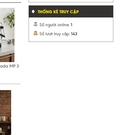
THỐNG KÊ TRUY CẬP
Số người online:
1
Số lượt truy cập:
143
rada MP 3