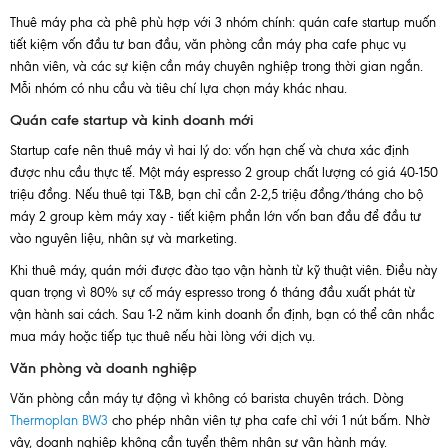
Thuê máy pha cà phê phù hợp với 3 nhóm chính: quán cafe startup muốn
tiết kiệm vốn đầu tư ban đầu, văn phòng cần máy pha cafe phục vụ
nhân viên, và các sự kiện cần máy chuyên nghiệp trong thời gian ngắn.
Mỗi nhóm có nhu cầu và tiêu chí lựa chọn máy khác nhau.
Quán cafe startup và kinh doanh mới
Startup cafe nên thuê máy vì hai lý do: vốn hạn chế và chưa xác định
được nhu cầu thực tế. Một máy espresso 2 group chất lượng có giá 40-150
triệu đồng. Nếu thuê tại T&B, bạn chỉ cần 2-2,5 triệu đồng/tháng cho bộ
máy 2 group kèm máy xay - tiết kiệm phần lớn vốn ban đầu để đầu tư
vào nguyên liệu, nhân sự và marketing.
Khi thuê máy, quán mới được đào tạo vận hành từ kỹ thuật viên. Điều này
quan trọng vì 80% sự cố máy espresso trong 6 tháng đầu xuất phát từ
vận hành sai cách. Sau 1-2 năm kinh doanh ổn định, bạn có thể cân nhắc
mua máy hoặc tiếp tục thuê nếu hài lòng với dịch vụ.
Văn phòng và doanh nghiệp
Văn phòng cần máy tự động vì không có barista chuyên trách. Dòng
Thermoplan BW3
cho phép nhân viên tự pha cafe chỉ với 1 nút bấm. Nhờ
vậy, doanh nghiệp không cần tuyển thêm nhân sự vận hành máy.