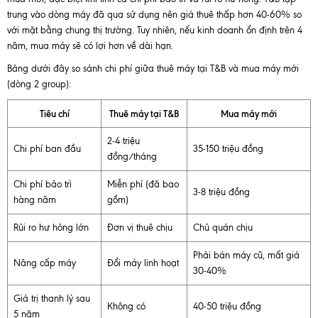
trung vào dòng máy đã qua sử dụng nên giá thuê thấp hơn 40-60% so
với mặt bằng chung thị trường. Tuy nhiên, nếu kinh doanh ổn định trên 4
năm, mua máy sẽ có lợi hơn về dài hạn.
Bảng dưới đây so sánh chi phí giữa thuê máy tại T&B và mua máy mới
(dòng 2 group):
Tiêu chí
Thuê máy tại T&B
Mua máy mới
2-4 triệu
Chi phí ban đầu
35-150 triệu đồng
đồng/tháng
Chi phí bảo trì
Miễn phí (đã bao
3-8 triệu đồng
hàng năm
gồm)
Rủi ro hư hỏng lớn
Đơn vị thuê chịu
Chủ quán chịu
Phải bán máy cũ, mất giá
Nâng cấp máy
Đổi máy linh hoạt
30-40%
Giá trị thanh lý sau
Không có
40-50 triệu đồng
5 năm