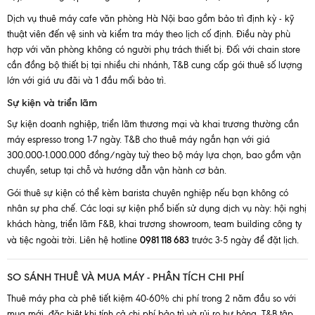
Dịch vụ thuê máy cafe văn phòng Hà Nội bao gồm bảo trì định kỳ - kỹ
thuật viên đến vệ sinh và kiểm tra máy theo lịch cố định. Điều này phù
hợp với văn phòng không có người phụ trách thiết bị. Đối với chain store
cần đồng bộ thiết bị tại nhiều chi nhánh, T&B cung cấp gói thuê số lượng
lớn với giá ưu đãi và 1 đầu mối bảo trì.
Sự kiện và triển lãm
Sự kiện doanh nghiệp, triển lãm thương mại và khai trương thường cần
máy espresso trong 1-7 ngày. T&B cho thuê máy ngắn hạn với giá
300.000-1.000.000 đồng/ngày tuỳ theo bộ máy lựa chọn, bao gồm vận
chuyển, setup tại chỗ và hướng dẫn vận hành cơ bản.
Gói thuê sự kiện có thể kèm barista chuyên nghiệp nếu bạn không có
nhân sự pha chế. Các loại sự kiện phổ biến sử dụng dịch vụ này: hội nghị
khách hàng, triển lãm F&B, khai trương showroom, team building công ty
0981 118 683
và tiệc ngoài trời. Liên hệ hotline
trước 3-5 ngày để đặt lịch.
SO SÁNH THUÊ VÀ MUA MÁY - PHÂN TÍCH CHI PHÍ
Thuê máy pha cà phê tiết kiệm 40-60% chi phí trong 2 năm đầu so với
mua mới, đặc biệt khi tính cả chi phí bảo trì và rủi ro hư hỏng. T&B tập