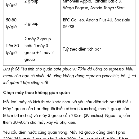
2 group
Simonelli Appia, Rancilio Basic D,
ly/giờ
Wega Pegaso, Astoria Tanya/Start ..
50-80
BFC Galileo, Astoria Plus 4U, Spaziale
3 group
ly/giờ
S5/S8
2 máy 2 group
Trên 80
hoặc 1 máy 3
Tuỳ theo diện tích bar
ly/giờ
group + 1 máy 2
group
Lưu ý: Số liệu tính cho quán cafe phục vụ 70% đồ uống có espresso. Nếu
menu của bạn có nhiều đồ uống không dùng espresso (smoothie, trà...), có
thể giảm 1 bậc công suất.
Chọn máy theo không gian quán
Mỗi loại máy có kích thước khác nhau và yêu cầu diện tích bar tối thiểu.
Máy 1 group cần bar rộng tối thiểu 60cm (24 inches), máy 2 group cần
80cm (31 inches) và máy 3 group cần 100cm (39 inches). Ngoài ra, cần
thêm 30-40cm cho máy xay và phụ kiện.
Yêu cầu điện nước cũng quan trọng. Máy 1-2 group dùng điện 1 pha