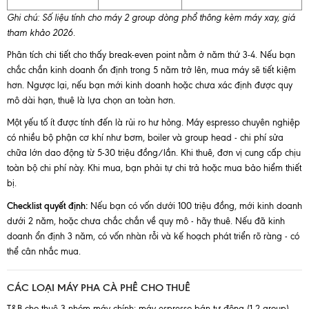
Ghi chú: Số liệu tính cho máy 2 group dòng phổ thông kèm máy xay, giá
tham khảo 2026.
Phân tích chi tiết cho thấy break-even point nằm ở năm thứ 3-4. Nếu bạn
chắc chắn kinh doanh ổn định trong 5 năm trở lên, mua máy sẽ tiết kiệm
hơn. Ngược lại, nếu bạn mới kinh doanh hoặc chưa xác định được quy
mô dài hạn, thuê là lựa chọn an toàn hơn.
Một yếu tố ít được tính đến là rủi ro hư hỏng. Máy espresso chuyên nghiệp
có nhiều bộ phận cơ khí như bơm, boiler và group head - chi phí sửa
chữa lớn dao động từ 5-30 triệu đồng/lần. Khi thuê, đơn vị cung cấp chịu
toàn bộ chi phí này. Khi mua, bạn phải tự chi trả hoặc mua bảo hiểm thiết
bị.
Checklist quyết định:
Nếu bạn có vốn dưới 100 triệu đồng, mới kinh doanh
dưới 2 năm, hoặc chưa chắc chắn về quy mô - hãy thuê. Nếu đã kinh
doanh ổn định 3 năm, có vốn nhàn rỗi và kế hoạch phát triển rõ ràng - có
thể cân nhắc mua.
CÁC LOẠI MÁY PHA CÀ PHÊ CHO THUÊ
T&B cho thuê 3 nhóm máy chính: máy espresso bán tự động (1-2 group)