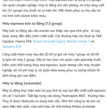
cho quán chuyên nghiệp, máy tự động cho văn phòng, và máy công suất
lớn (3+ group) cho chuỗi và sự kiện lớn. Mỗi nhóm phục vụ nhu cầu và
mô hình kinh doanh khác nhau.
Máy espresso bán tự động (1-2 group)
Máy bán tự động yêu cầu barista can thiệp vào quá trình pha - từ xay,
dose, tamp đến điều chỉnh chiết xuất. Các thương hiệu cho thuê tại T&B:
Expobar, Faema E98,
Nuova Simonelli Appia
,
Rancilio Classe 5
và
Sanremo ZOE.
Công suất nhóm máy này đạt 20-30 ly/giờ với máy 1 group và 40-60
ly/giờ với máy 2 group. Đây là lựa chọn cho quán cafe specialty muốn
kiểm soát chất lượng từng shot espresso, quán startup cần máy chuyên
nghiệp với chi phí hợp lý, và quán take-away phục vụ lượng khách ổn
định trong giờ cao điểm.
Máy tự động (automatic)
Máy tự động thực hiện toàn bộ quy trình từ xay hạt đến chiết xuất espresso
chỉ với 1 nút bấm. T&B tập trung vào dòng Thermoplan BW3 - thương hiệu
Thuỵ Sĩ được Starbucks sử dụng toàn cầu. Nhờ tính năng tự vệ sinh và
giao diện đơn giản, máy phù hợp với môi trường không có barista