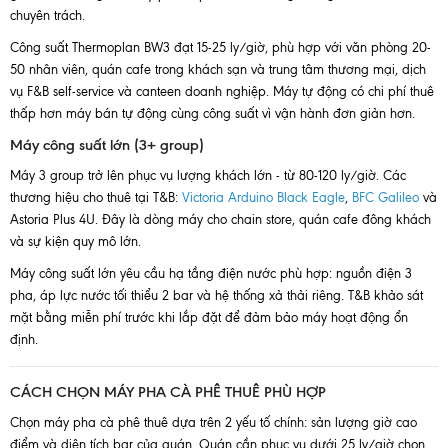
chuyên trách.
Công suất Thermoplan BW3 đạt 15-25 ly/giờ, phù hợp với văn phòng 20-
50 nhân viên, quán cafe trong khách sạn và trung tâm thương mại, dịch
vụ F&B self-service và canteen doanh nghiệp. Máy tự động có chi phí thuê
thấp hơn máy bán tự động cùng công suất vì vận hành đơn giản hơn.
Máy công suất lớn (3+ group)
Máy 3 group trở lên phục vụ lượng khách lớn - từ 80-120 ly/giờ. Các
thương hiệu cho thuê tại T&B:
Victoria Arduino Black Eagle
,
BFC Galileo
và
Astoria Plus 4U. Đây là dòng máy cho chain store, quán cafe đông khách
và sự kiện quy mô lớn.
Máy công suất lớn yêu cầu hạ tầng điện nước phù hợp: nguồn điện 3
pha, áp lực nước tối thiểu 2 bar và hệ thống xả thải riêng. T&B khảo sát
mặt bằng miễn phí trước khi lắp đặt để đảm bảo máy hoạt động ổn
định.
CÁCH CHỌN MÁY PHA CÀ PHÊ THUÊ PHÙ HỢP
Chọn máy pha cà phê thuê dựa trên 2 yếu tố chính: sản lượng giờ cao
điểm và diện tích bar của quán. Quán cần phục vụ dưới 25 ly/giờ chọn