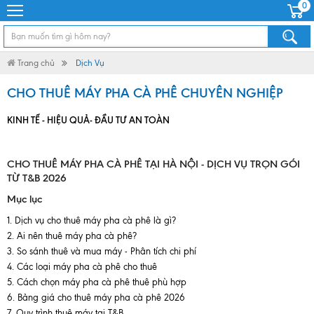
0
Trang chủ
Dịch Vụ
CHO THUÊ MÁY PHA CÀ PHÊ CHUYÊN NGHIỆP
KINH TẾ - HIỆU QUẢ- ĐẦU TƯ AN TOÀN
CHO THUÊ MÁY PHA CÀ PHÊ TẠI HÀ NỘI - DỊCH VỤ TRỌN GÓI
TỪ T&B 2026
Mục lục
Dịch vụ cho thuê máy pha cà phê là gì?
Ai nên thuê máy pha cà phê?
So sánh thuê và mua máy - Phân tích chi phí
Các loại máy pha cà phê cho thuê
Cách chọn máy pha cà phê thuê phù hợp
Bảng giá cho thuê máy pha cà phê 2026
Quy trình thuê máy tại T&B