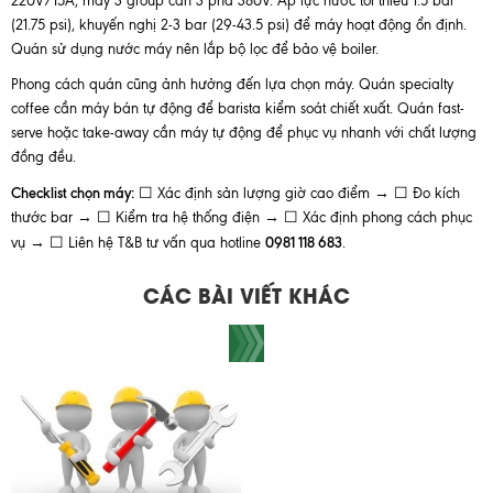
220V/15A, máy 3 group cần 3 pha 380V. Áp lực nước tối thiểu 1.5 bar
(21.75 psi), khuyến nghị 2-3 bar (29-43.5 psi) để máy hoạt động ổn định.
Quán sử dụng nước máy nên lắp bộ lọc để bảo vệ boiler.
Phong cách quán cũng ảnh hưởng đến lựa chọn máy. Quán specialty
coffee cần máy bán tự động để barista kiểm soát chiết xuất. Quán fast-
serve hoặc take-away cần máy tự động để phục vụ nhanh với chất lượng
đồng đều.
Checklist chọn máy:
☐ Xác định sản lượng giờ cao điểm → ☐ Đo kích
thước bar → ☐ Kiểm tra hệ thống điện → ☐ Xác định phong cách phục
0981 118 683
vụ → ☐ Liên hệ T&B tư vấn qua hotline
.
CÁC BÀI VIẾT KHÁC