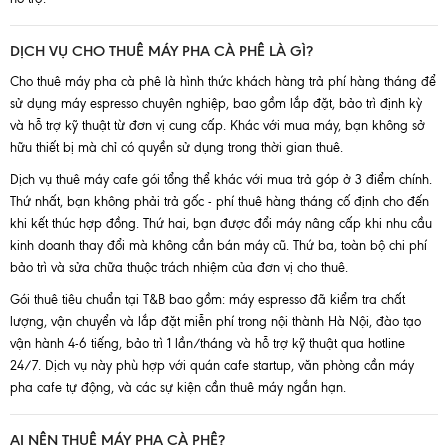
DỊCH VỤ CHO THUÊ MÁY PHA CÀ PHÊ LÀ GÌ?
Cho thuê máy pha cà phê là hình thức khách hàng trả phí hàng tháng để
sử dụng máy espresso chuyên nghiệp, bao gồm lắp đặt, bảo trì định kỳ
và hỗ trợ kỹ thuật từ đơn vị cung cấp. Khác với mua máy, bạn không sở
hữu thiết bị mà chỉ có quyền sử dụng trong thời gian thuê.
Dịch vụ thuê máy cafe gói tổng thể khác với mua trả góp ở 3 điểm chính.
Thứ nhất, bạn không phải trả gốc - phí thuê hàng tháng cố định cho đến
khi kết thúc hợp đồng. Thứ hai, bạn được đổi máy nâng cấp khi nhu cầu
kinh doanh thay đổi mà không cần bán máy cũ. Thứ ba, toàn bộ chi phí
bảo trì và sửa chữa thuộc trách nhiệm của đơn vị cho thuê.
Gói thuê tiêu chuẩn tại T&B bao gồm: máy espresso đã kiểm tra chất
lượng, vận chuyển và lắp đặt miễn phí trong nội thành Hà Nội, đào tạo
vận hành 4-6 tiếng, bảo trì 1 lần/tháng và hỗ trợ kỹ thuật qua hotline
24/7. Dịch vụ này phù hợp với quán cafe startup, văn phòng cần máy
pha cafe tự động, và các sự kiện cần thuê máy ngắn hạn.
AI NÊN THUÊ MÁY PHA CÀ PHÊ?