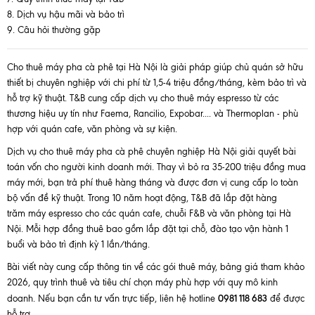
Dịch vụ hậu mãi và bảo trì
Câu hỏi thường gặp
Cho thuê máy pha cà phê tại Hà Nội là giải pháp giúp chủ quán sở hữu
thiết bị chuyên nghiệp với chi phí từ 1,5-4 triệu đồng/tháng, kèm bảo trì và
hỗ trợ kỹ thuật. T&B cung cấp dịch vụ cho thuê máy espresso từ các
thương hiệu uy tín như Faema, Rancilio, Expobar.... và Thermoplan - phù
hợp với quán cafe, văn phòng và sự kiện.
Dịch vụ cho thuê máy pha cà phê chuyên nghiệp Hà Nội giải quyết bài
toán vốn cho người kinh doanh mới. Thay vì bỏ ra 35-200 triệu đồng mua
máy mới, bạn trả phí thuê hàng tháng và được đơn vị cung cấp lo toàn
bộ vấn đề kỹ thuật. Trong 10 năm hoạt động, T&B đã lắp đặt hàng
trăm máy espresso cho các quán cafe, chuỗi F&B và văn phòng tại Hà
Nội. Mỗi hợp đồng thuê bao gồm lắp đặt tại chỗ, đào tạo vận hành 1
buổi và bảo trì định kỳ 1 lần/tháng.
Bài viết này cung cấp thông tin về các gói thuê máy, bảng giá tham khảo
2026, quy trình thuê và tiêu chí chọn máy phù hợp với quy mô kinh
0981 118 683
doanh. Nếu bạn cần tư vấn trực tiếp, liên hệ hotline
để được
hỗ trợ.