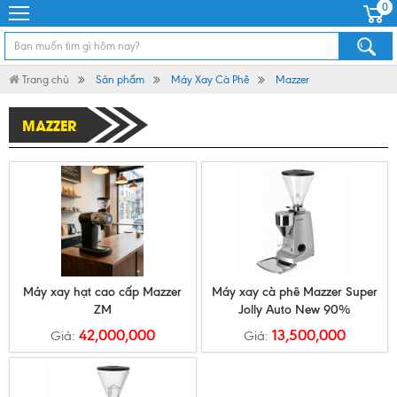
0
Trang chủ
Sản phẩm
Máy Xay Cà Phê
Mazzer
MAZZER
Máy xay hạt cao cấp Mazzer
Máy xay cà phê Mazzer Super
ZM
Jolly Auto New 90%
42,000,000
13,500,000
Giá:
Giá: