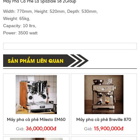
Máy Pha Cà Phê La Spaziale S8 2Group
Width: 770mm, Height: 520mm, Depth: 530mm,
Weight: 65kg,
Capacity: 10 ltrs,
Power: 3500 wat
t
SẢN PHẨM LIÊN QUAN
Máy pha cà phê Milesto EM60
Máy pha cà phê Breville 870
36,000,000đ
15,900,000đ
Giá:
Giá: