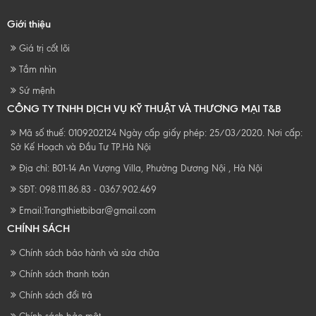
Giới thiệu
Giá trị cốt lõi
Tầm nhìn
Sứ mệnh
CÔNG TY TNHH DỊCH VỤ KỸ THUẬT VÀ THƯƠNG MẠI T&B
Mã số thuế: 0109202124 Ngày cấp giấy phép: 25/03/2020. Nơi cấp:
Sở Kế Hoạch và Đầu Tư TP.Hà Nội
Địa chỉ: B01-14 An Vượng Villa, Phường Dương Nội , Hà Nội
SĐT: 098.111.86.83 - 0367.902.469
Email:
Trangthietbibar@gmail.com
CHÍNH SÁCH
Chính sách bảo hành và sửa chữa
Chính sách thanh toán
Chính sách đổi trả