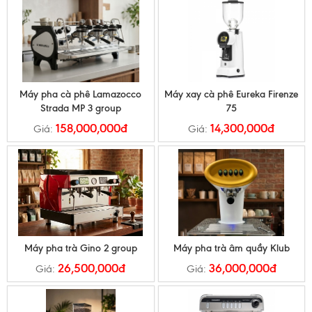
Máy pha cà phê Lamazocco
Máy xay cà phê Eureka Firenze
Strada MP 3 group
75
158,000,000đ
14,300,000đ
Giá:
Giá:
Máy pha trà Gino 2 group
Máy pha trà âm quầy Klub
26,500,000đ
36,000,000đ
Giá:
Giá: