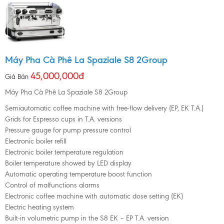
Máy Pha Cà Phê La Spaziale S8 2Group
45,000,000đ
Giá Bán
Máy Pha Cà Phê La Spaziale S8 2Group
Semiautomatic coffee machine with free-flow delivery (EP, EK T.A.)
Grids for Espresso cups in T.A. versions
Pressure gauge for pump pressure control
Electronic boiler refill
Electronic boiler temperature regulation
Boiler temperature showed by LED display
Automatic operating temperature boost function
Control of malfunctions alarms
Electronic coffee machine with automatic dose setting (EK)
Electric heating system
Built-in volumetric pump in the S8 EK – EP T.A. version