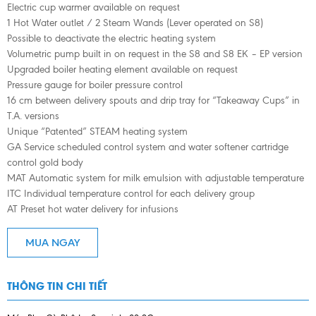
Electric cup warmer available on request
1 Hot Water outlet / 2 Steam Wands (Lever operated on S8)
Possible to deactivate the electric heating system
Volumetric pump built in on request in the S8 and S8 EK – EP version
Upgraded boiler heating element available on request
Pressure gauge for boiler pressure control
16 cm between delivery spouts and drip tray for “Takeaway Cups” in
T.A. versions
Unique “Patented” STEAM heating system
GA Service scheduled control system and water softener cartridge
control gold body
MAT Automatic system for milk emulsion with adjustable temperature
ITC Individual temperature control for each delivery group
AT Preset hot water delivery for infusions
MUA NGAY
THÔNG TIN CHI TIẾT