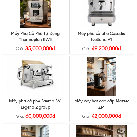
Máy Pha Cà Phê Tự Động
Máy pha cà phê Casadio
Thermoplan BW3
Nettuno A1
35,000,000đ
49,200,000đ
Giá:
Giá:
Máy pha cà phê Faema E61
Máy xay hạt cao cấp Mazzer
Legend 2 group
ZM
60,000,000đ
42,000,000đ
Giá:
Giá: